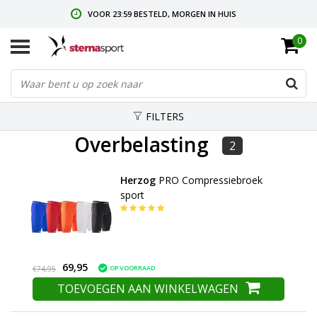
VOOR 23:59 BESTELD, MORGEN IN HUIS
0
GRATIS VERZENDING VANAF € 35,-
GRATIS RETOURNEREN & RUILEN
FILTERS
Overbelasting
2
Herzog
PRO Compressiebroek
sport
69,95
OP VOORRAAD
€74,95
TOEVOEGEN AAN WINKELWAGEN