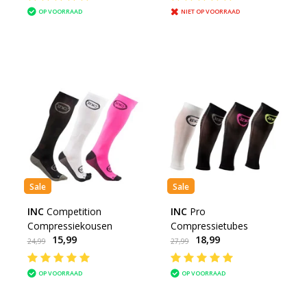
OP VOORRAAD
NIET OP VOORRAAD
Sale
Sale
INC
Competition
INC
Pro
Compressiekousen
Compressietubes
15,99
18,99
24,99
27,99
OP VOORRAAD
OP VOORRAAD