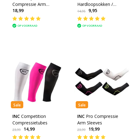
Compressie Arm
Hardloopsokken /
18,99
9,95
Sleeves
Sportsokken
14,95
OP VOORRAAD
OP VOORRAAD
Sale
Sale
INC
Competition
INC
Pro Compressie
Compressietubes
Arm Sleeves
14,99
19,99
23,99
23,99