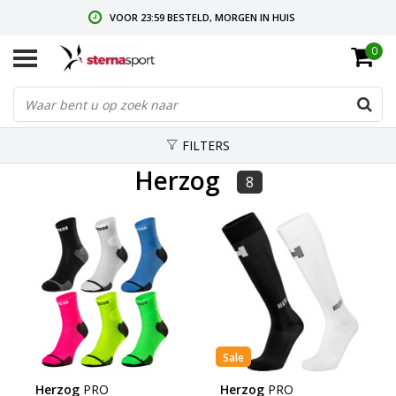
VOOR 23:59 BESTELD, MORGEN IN HUIS
0
GRATIS VERZENDING VANAF € 35,-
GRATIS RETOURNEREN & RUILEN
FILTERS
Herzog
8
Sale
Herzog
PRO
Herzog
PRO