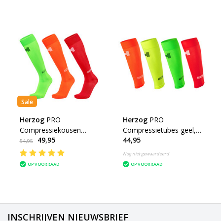
Sale
Herzog
PRO
Herzog
PRO
Compressiekousen
Compressietubes geel,
49,95
44,95
groen, oranje en rood
oranje, groen of rood
54,95
Nog niet gewaardeerd
OP VOORRAAD
OP VOORRAAD
INSCHRIJVEN NIEUWSBRIEF