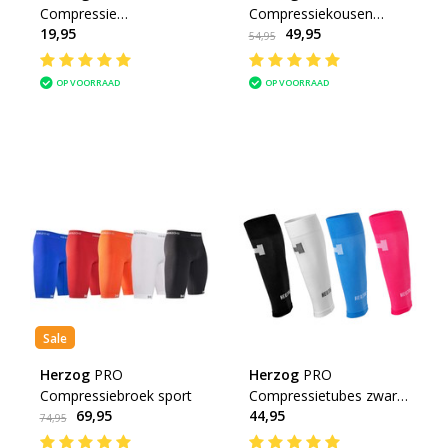
Compressie
Compressiekousen
19,95
49,95
Enkelsokken
zwart en wit
54,95
OP VOORRAAD
OP VOORRAAD
Sale
Herzog
PRO
Herzog
PRO
Compressiebroek sport
Compressietubes zwart,
69,95
44,95
blauw, roze en wit
74,95