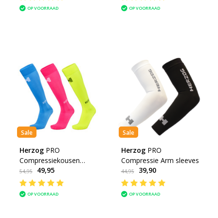
OP VOORRAAD
OP VOORRAAD
Sale
Sale
Herzog
PRO
Herzog
PRO
Compressiekousen
Compressie Arm sleeves
49,95
39,90
blauw, roze en geel
54,95
44,95
OP VOORRAAD
OP VOORRAAD