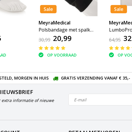
Sale
Sale
MeyraMedical
MeyraMed
Polsbandage met spalk
LumboPr
5
20,99
32
ManuComfort
30,99
64,95
AAD
OP VOORRAAD
OP VO
STELD, MORGEN IN HUIS
GRATIS VERZENDING VANAF € 35,-
NIEUWSBRIEF
 extra informatie of nieuwe