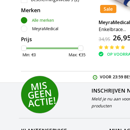
Sale
Merken
Alle merken
MeyraMedical
MeyraMedical
Enkelbrace
26,9
MalleoMedical
Prijs
34,95
OP VOORR
Min: €
0
Max: €
35
VOOR 23:59 BE
MI
S
G
E
E
A
C
TI
N
INSCHRIJVEN 
E!
Meld je nu aan voor
producten