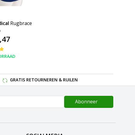
ical
Rugbrace
o
,47
ORRAAD
GRATIS RETOURNEREN & RUILEN
Abonneer