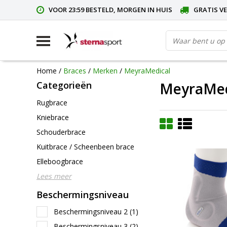
VOOR 23:59 BESTELD, MORGEN IN HUIS
GRATIS VE
Home
/
Braces
/
Merken
/
MeyraMedical
Categorieën
MeyraMed
Rugbrace
Kniebrace
Schouderbrace
Kuitbrace / Scheenbeen brace
Elleboogbrace
Lees meer
Beschermingsniveau
Beschermingsniveau 2
(1)
Beschermingsniveau 3
(2)