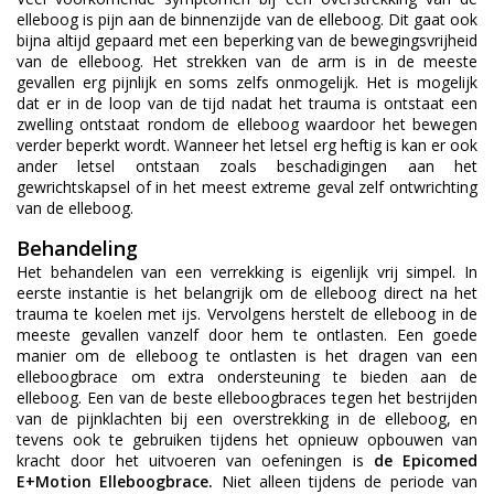
elleboog is pijn aan de binnenzijde van de elleboog. Dit gaat ook
bijna altijd gepaard met een beperking van de bewegingsvrijheid
van de elleboog. Het strekken van de arm is in de meeste
gevallen erg pijnlijk en soms zelfs onmogelijk. Het is mogelijk
dat er in de loop van de tijd nadat het trauma is ontstaat een
zwelling ontstaat rondom de elleboog waardoor het bewegen
verder beperkt wordt. Wanneer het letsel erg heftig is kan er ook
ander letsel ontstaan zoals beschadigingen aan het
gewrichtskapsel of in het meest extreme geval zelf ontwrichting
van de elleboog.
Behandeling
Het behandelen van een verrekking is eigenlijk vrij simpel. In
eerste instantie is het belangrijk om de elleboog direct na het
trauma te koelen met ijs. Vervolgens herstelt de elleboog in de
meeste gevallen vanzelf door hem te ontlasten. Een goede
manier om de elleboog te ontlasten is het dragen van een
elleboogbrace om extra ondersteuning te bieden aan de
elleboog. Een van de beste elleboogbraces tegen het bestrijden
van de pijnklachten bij een overstrekking in de elleboog, en
tevens ook te gebruiken tijdens het opnieuw opbouwen van
kracht door het uitvoeren van oefeningen is
de Epicomed
E+Motion Elleboogbrace.
Niet alleen tijdens de periode van