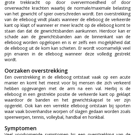
grote trekkracht op door oververmoeidheid of door
onverwachte krachten waarbij de normale/maximale belasting
van het gewricht of spier overschreden wordt. Een overstrekking
van de elleboog vindt plaats wanneer de elleboog de verkeerde
kant op klapt of wanneer er meer kracht op de elleboog komt te
staan dan dat de gewrichtsbanden aankunnen. Hierdoor kan er
schade aan de gewrichtsbanden aan de binnenkant van de
elleboog worden opgelopen en is er zelfs een mogelijkheid dat
de elleboog uit de kom kan schieten. Er wordt voornamelijk veel
pijn ervaren in de elleboog wanneer deze volledig gestrekt
wordt.
Oorzaken overstrekking
Een overstrekking in de elleboog ontstaat vaak op een acute
manier en komt het meest voor bij mensen die zich verkeerd
hebben opgevangen met de arm na een val. Hierbij is de
elleboog in een gestrekte positie de verkeerde kant op geklapt
waardoor de banden en het gewrichtskapsel te ver zijn
opgerekt. Ook kan een verrekte elleboog ontstaan bij sporten
waar vaak bovenhandse worpen of slagen gedaan worden zoals
speerwerpen, tennis, volleybal, handbal en honkbal.
Symptomen
Veel voorkomende symptomen bij een overstrekking van de