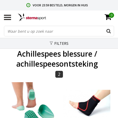
VOOR 23:59 BESTELD, MORGEN IN HUIS
0
GRATIS VERZENDING VANAF € 35,-
GRATIS RETOURNEREN & RUILEN
FILTERS
Achillespees blessure /
achillespeesontsteking
2