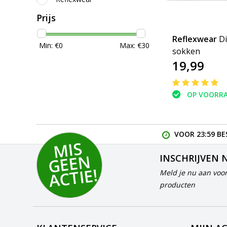
Prijs
Reflexwear
D
Min: €
0
Max: €
30
sokken
19,99
OP VOORR
VOOR 23:59 BE
MI
S
G
E
E
A
C
TI
N
INSCHRIJVEN 
E!
Meld je nu aan voor
producten