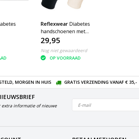
iabetes
Reflexwear
Diabetes
handschoenen met
29,95
vingertop
Nog niet gewaardeerd
AAD
OP VOORRAAD
STELD, MORGEN IN HUIS
GRATIS VERZENDING VANAF € 35,-
NIEUWSBRIEF
 extra informatie of nieuwe