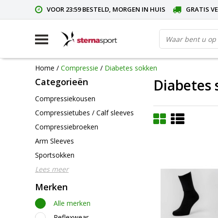
VOOR 23:59 BESTELD, MORGEN IN HUIS
GRATIS VE
Home
/
Compressie
/
Diabetes sokken
Categorieën
Diabetes
Compressiekousen
Compressietubes / Calf sleeves
Compressiebroeken
Arm Sleeves
Sportsokken
Lees meer
Merken
Alle merken
Reflexwear