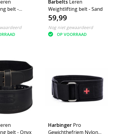
Leren
Barbelts
Leren
ng belt -
Weightlifting belt - Sand
59,99
ewaardeerd
Nog niet gewaardeerd
ORRAAD
OP VOORRAAD
Leren
Harbinger
Pro
ing belt - Onyx
Gewichthefriem Nylon