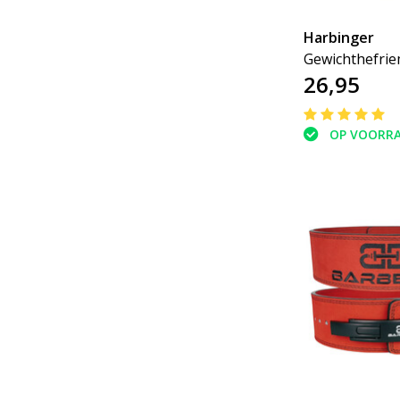
Harbinger
Gewichthefri
26,95
padded leer 1
OP VOORR