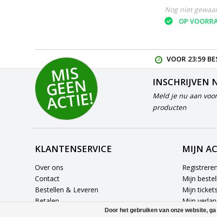
Nog niet gewaa
OP VOORR
VOOR 23:59 BE
MI
S
G
E
E
A
C
TI
N
INSCHRIJVEN 
E!
Meld je nu aan voor
producten
KLANTENSERVICE
MIJN A
Over ons
Registrere
Contact
Mijn bestel
Bestellen & Leveren
Mijn ticket
Betalen
Mijn verlang
Door het gebruiken van onze website, ga
Retourneren of ruilen