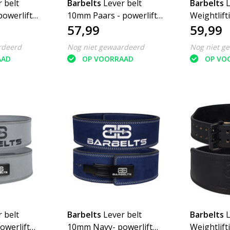
 belt
Barbelts
Lever belt
Barbelts
owerlift
10mm Paars - powerlift
Weightlifti
57,99
59,99
riem
Venom
rdeerd
Nog niet gewaardeerd
Nog niet g
AAD
OP VOORRAAD
OP VO
 belt
Barbelts
Lever belt
Barbelts
owerlift
10mm Navy- powerlift
Weightlift