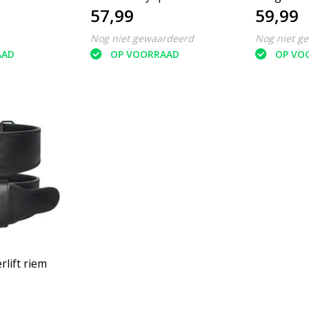
57,99
59,99
riem
Nog niet gewaardeerd
Nog niet g
AAD
OP VOORRAAD
OP VO
lift riem