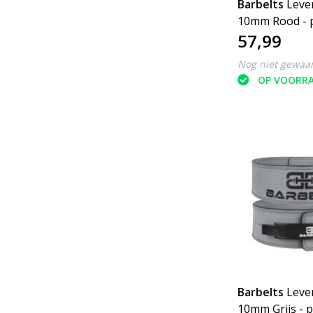
Barbelts
Lever
10mm Rood - p
57,99
riem
Nog niet gewaa
OP VOORR
Barbelts
Lever
10mm Grijs - p