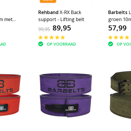
Rehband
X-RX Back
Barbelts
L
em met
support - Lifting belt
groen 10m
89,95
57,99
5 cm
riem
99,95
AAD
OP VOORRAAD
OP VO