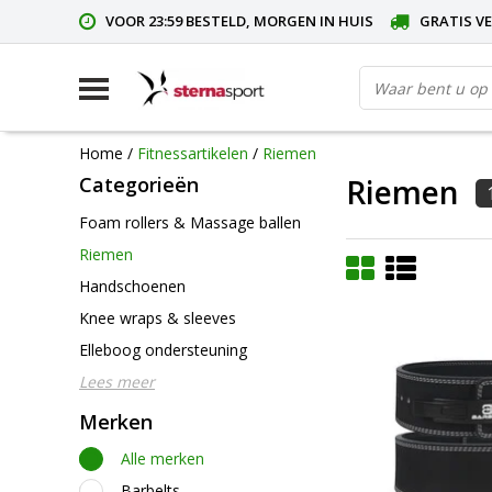
VOOR 23:59 BESTELD, MORGEN IN HUIS
GRATIS VE
Home
/
Fitnessartikelen
/
Riemen
Categorieën
Riemen
Foam rollers & Massage ballen
Riemen
Handschoenen
Knee wraps & sleeves
Elleboog ondersteuning
Lees meer
Merken
Alle merken
Barbelts