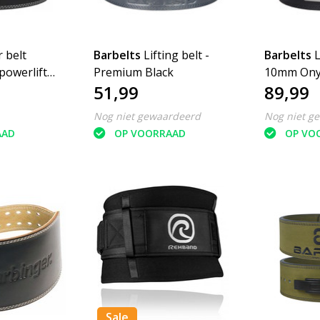
 belt
Barbelts
Lifting belt -
Barbelts
L
powerlift
Premium Black
10mm Onyx
51,99
89,99
riem
Nog niet gewaardeerd
Nog niet g
AAD
OP VOORRAAD
OP VO
Sale