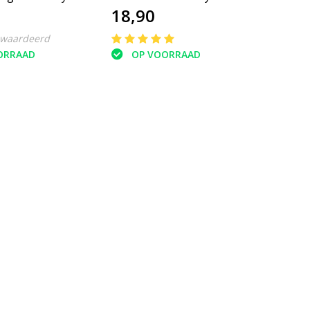
18,90
10cm
ewaardeerd
ORRAAD
OP VOORRAAD