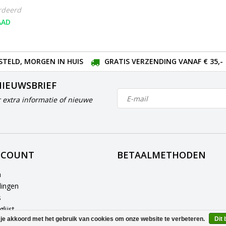
rdeerd
AAD
STELD, MORGEN IN HUIS
GRATIS VERZENDING VANAF € 35,-
NIEUWSBRIEF
 extra informatie of nieuwe
CCOUNT
BETAALMETHODEN
n
lingen
s
lijst
 je akkoord met het gebruik van cookies om onze website te verbeteren.
Dit 