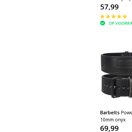
57,99
riem
OP VOORR
Barbelts
Power
10mm onyx
69,99