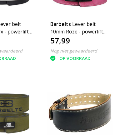
ever belt
Barbelts
Lever belt
 - powerlift
10mm Roze - powerlift
57,99
riem
ewaardeerd
Nog niet gewaardeerd
ORRAAD
OP VOORRAAD