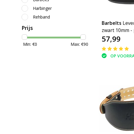
Harbinger
Rehband
Barbelts
Lever
Prijs
zwart 10mm - 
57,99
riem
Min: €
0
Max: €
90
OP VOORR