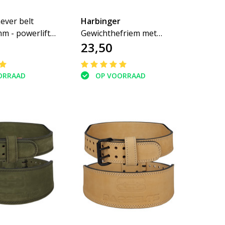
ever belt
Harbinger
m - powerlift
Gewichthefriem met
23,50
padded leer 10 cm
ORRAAD
OP VOORRAAD