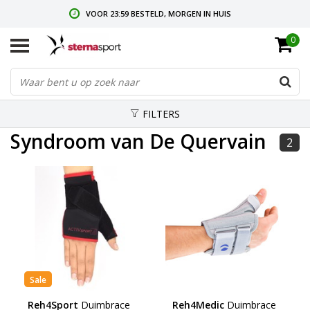
VOOR 23:59 BESTELD, MORGEN IN HUIS
0
GRATIS VERZENDING VANAF € 35,-
GRATIS RETOURNEREN & RUILEN
FILTERS
Syndroom van De Quervain
2
Sale
Reh4Sport
Duimbrace
Reh4Medic
Duimbrace