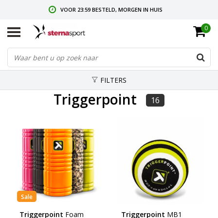
VOOR 23:59 BESTELD, MORGEN IN HUIS
0
GRATIS VERZENDING VANAF € 35,-
GRATIS RETOURNEREN & RUILEN
FILTERS
Triggerpoint
16
Sale
Triggerpoint
Foam
Triggerpoint
MB1