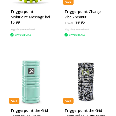
Sale
Triggerpoint
Triggerpoint
Charge
MobiPoint Massage bal
Vibe - peanut
15,99
99,95
massagebal
119,00
Nog niet gewaardeerd
Nog niet gewaardeerd
OP VOORRAAD
OP VOORRAAD
Sale
Sale
Triggerpoint
the Grid
Triggerpoint
the Grid
Foam roller - Mint
Foam roller - Grijs camo