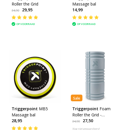
Roller the Grid
Massage bal
29,95
14,99
34,90
OP VOORRAAD
OP VOORRAAD
Sale
Triggerpoint
MB5
Triggerpoint
Foam
Massage bal
Roller the Grid -
28,95
27,50
Recycled
34,90
Nog niet gewaardeerd