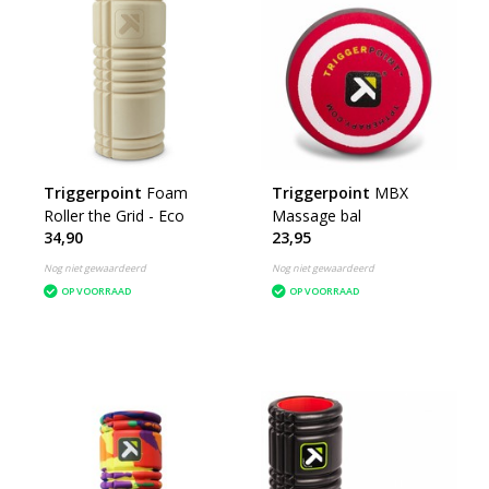
Triggerpoint
Foam
Triggerpoint
MBX
Roller the Grid - Eco
Massage bal
34,90
23,95
Nog niet gewaardeerd
Nog niet gewaardeerd
OP VOORRAAD
OP VOORRAAD