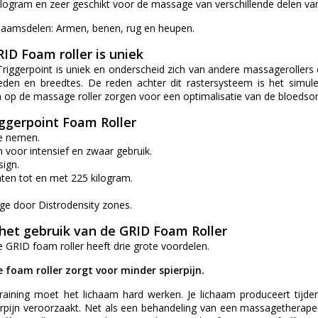
ilogram en zeer geschikt voor de massage van verschillende delen va
chaamsdelen: Armen, benen, rug en heupen.
ID Foam roller is uniek
riggerpoint is uniek en onderscheid zich van andere massagerollers 
heden en breedtes. De reden achter dit rastersysteem is het simu
 op de massage roller zorgen voor een optimalisatie van de bloedso
ggerpoint Foam Roller
e nemen.
 voor intensief en zwaar gebruik.
sign.
hten tot en met 225 kilogram.
age door Distrodensity zones.
het gebruik van de GRID Foam Roller
 GRID foam roller heeft drie grote voordelen.
 foam roller zorgt voor minder spierpijn.
raining moet het lichaam hard werken. Je lichaam produceert tijd
erpijn veroorzaakt. Net als een behandeling van een massagetherapeu