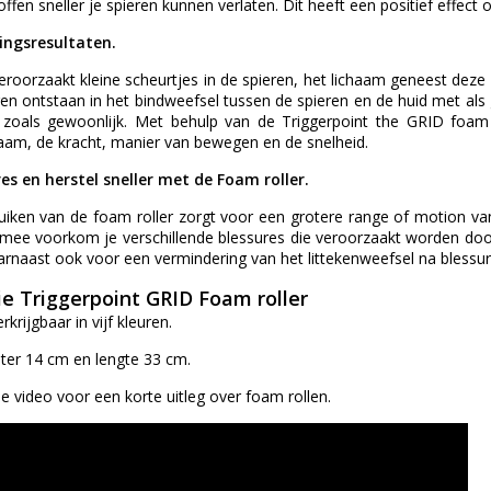
fen sneller je spieren kunnen verlaten. Dit heeft een positief effect o
ningsresultaten.
eroorzaakt kleine scheurtjes in de spieren, het lichaam geneest deze 
en ontstaan in het bindweefsel tussen de spieren en de huid met als
zoals gewoonlijk. Met behulp van de Triggerpoint the GRID foam r
haam, de kracht, manier van bewegen en de snelheid.
es en herstel sneller met de Foam roller.
uiken van de foam roller zorgt voor een grotere range of motion van
mee voorkom je verschillende blessures die veroorzaakt worden door ee
arnaast ook voor een vermindering van het littekenweefsel na blessur
ie Triggerpoint GRID Foam roller
rkrijgbaar in vijf kleuren.
ter 14 cm en lengte 33 cm.
e video voor een korte uitleg over foam rollen.