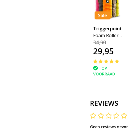
Sale
Triggerpoint
Foam Roller
34,90
the Grid
29,95
OP
VOORRAAD
REVIEWS
Geen reviews gevo