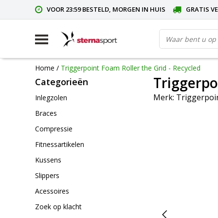
VOOR 23:59 BESTELD, MORGEN IN HUIS
GRATIS VE
Home
/
Triggerpoint Foam Roller the Grid - Recycled
Triggerpo
Categorieën
Merk:
Triggerpoi
Inlegzolen
Braces
Compressie
Fitnessartikelen
Kussens
Slippers
Acessoires
Zoek op klacht