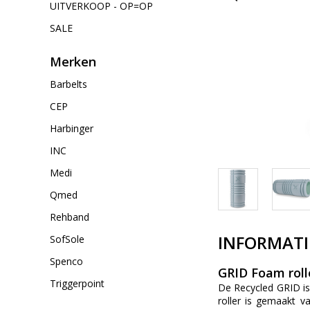
UITVERKOOP - OP=OP
SALE
Merken
Barbelts
CEP
Harbinger
INC
Medi
Qmed
Rehband
INFORMATI
SofSole
Spenco
GRID Foam roll
Triggerpoint
De Recycled GRID is
roller is gemaakt 