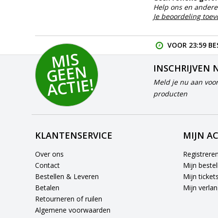
Help ons en andere 
Je beoordeling toe
VOOR 23:59 BE
MI
S
G
E
E
A
C
TI
N
INSCHRIJVEN 
E!
Meld je nu aan voor
producten
KLANTENSERVICE
MIJN A
Over ons
Registrere
Contact
Mijn bestel
Bestellen & Leveren
Mijn ticket
Betalen
Mijn verlang
Retourneren of ruilen
Algemene voorwaarden