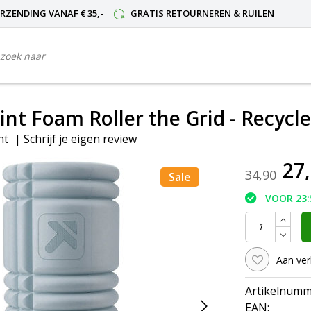
RZENDING VANAF € 35,-
GRATIS RETOURNEREN & RUILEN
int Foam Roller the Grid - Recycl
nt
|
Schrijf je eigen review
27
34,90
Sale
VOOR 23:
Aan ver
Artikelnumm
EAN: