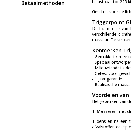
belastbaar tot 225 k
Betaalmethoden
Geschikt voor de li
Triggerpoint GR
De foam roller van T
verschillende dicht
masseur. De stroken
Kenmerken Tri
- Gemakkelijk mee t
- Speciaal ontworpen
- Milieuvriendelijk de
- Getest voor gewic
- 1 jaar garantie.
- Realistische mass
Voordelen van 
Het gebruiken van de
1. Masseren met de
Tijdens en na een t
afvalstoffen dat spi