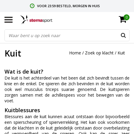
VOOR 23:59 BESTELD, MORGEN IN HUIS
0
GRATIS VERZENDING VANAF € 35,-
GRATIS RETOURNEREN & RUILEN
Kuit
Home
/
Zoek op klacht
/
Kuit
Wat is de kuit?
De kuit is het achterdeel van het been dat zich bevindt tussen de
knie en de enkel. De spieren die zich bevinden in de kuit worden
ook wel musculus triceps suarae genoemd. De kuitspieren
zorgen samen met de achillespees voor het bewegen van de
voet.
Kuitblessures
Blessures aan de kuit kunnen acuut ontstaan door bijvoorbeeld
een spierscheuring of spierverrekking. Het kan ook voorkomen
dat de klachten in de kuit geleidelijk ontstaan door overbelasting
of vermoeidheid van de spieren. Ook kan de spier zeer