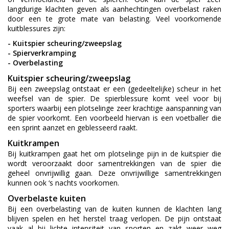
langdurige klachten geven als aanhechtingen overbelast raken
door een te grote mate van belasting. Veel voorkomende
kuitblessures zijn:
-
Kuitspier scheuring/zweepslag
-
Spierverkramping
-
Overbelasting
Kuitspier scheuring/zweepslag
Bij een zweepslag ontstaat er een (gedeeltelijke) scheur in het
weefsel van de spier. De spierblessure komt veel voor bij
sporters waarbij een plotselinge zeer krachtige aanspanning van
de spier voorkomt. Een voorbeeld hiervan is een voetballer die
een sprint aanzet en geblesseerd raakt.
Kuitkrampen
Bij kuitkrampen gaat het om plotselinge pijn in de kuitspier die
wordt veroorzaakt door samentrekkingen van de spier die
geheel onvrijwillig gaan. Deze onvrijwillige samentrekkingen
kunnen ook ‘s nachts voorkomen.
Overbelaste kuiten
Bij een overbelasting van de kuiten kunnen de klachten lang
blijven spelen en het herstel traag verlopen. De pijn ontstaat
vaak al bij lichte intensiteit van sporten en zakt weer weg