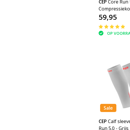
CEP
Core Run 
Compressieko
59,95
OP VOORR
Sale
CEP
Calf sleev
Run 5.0 - Grijs