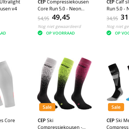
Ultralight
CEP
Compressiekousen
CEP
Calf s
usen v4
Core Run 5.0 - Neon
Run 5.0 - 
49,45
31
Coral
54,95
34,95
Nog niet gewaardeerd
Nog niet g
AAD
OP VOORRAAD
OP VO
Sale
Sale
es Core
CEP
Ski
CEP
Ski M
Compressiekousen -
Compress