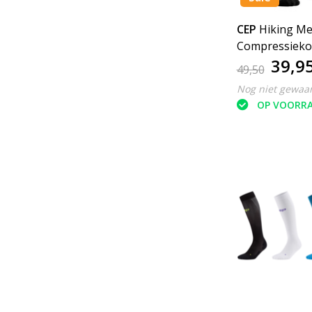
CEP
Hiking Me
Compressiek
39,9
49,50
Nog niet gewaa
OP VOORR