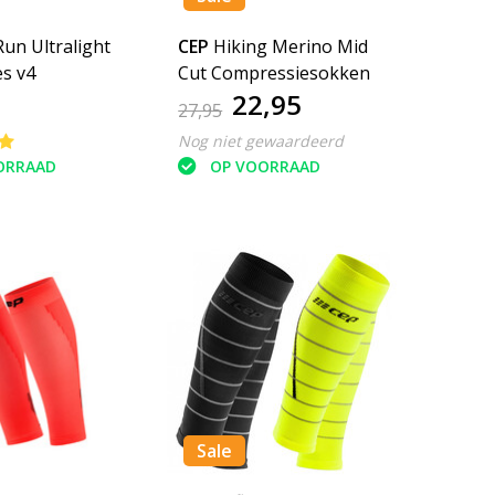
Run Ultralight
CEP
Hiking Merino Mid
es v4
Cut Compressiesokken
22,95
27,95
Nog niet gewaardeerd
ORRAAD
OP VOORRAAD
Sale