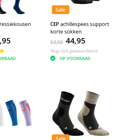
Sale
essiekousen
CEP
achillespees support
korte sokken
,95
44,95
53,50
Nog niet gewaardeerd
ORRAAD
OP VOORRAAD
Sale