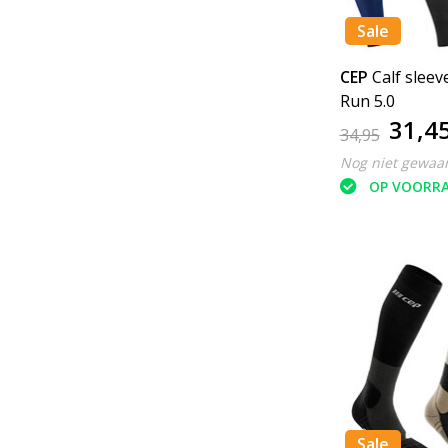
Sale
CEP
Calf sleev
Run 5.0
31,4
34,95
Nog niet gewaa
OP VOORR
Sale