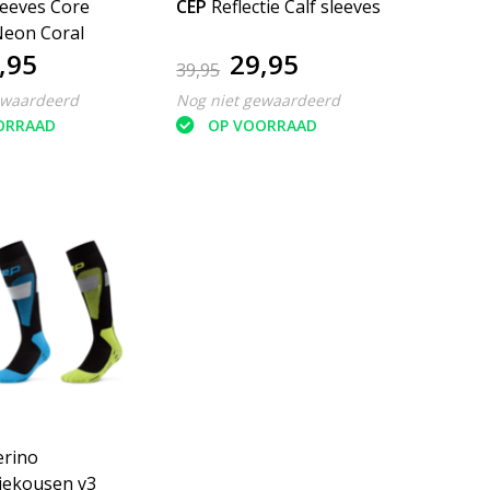
leeves Core
CEP
Reflectie Calf sleeves
Neon Coral
,95
29,95
39,95
ewaardeerd
Nog niet gewaardeerd
ORRAAD
OP VOORRAAD
erino
iekousen v3