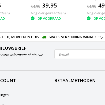
5
39,95
49
Merino Snowfall
54,95
54,95
rdeerd
Nog niet gewaardeerd
Nog niet g
AAD
OP VOORRAAD
OP VO
STELD, MORGEN IN HUIS
GRATIS VERZENDING VANAF € 35,-
NIEUWSBRIEF
 extra informatie of nieuwe
CCOUNT
BETAALMETHODEN
n
lingen
s