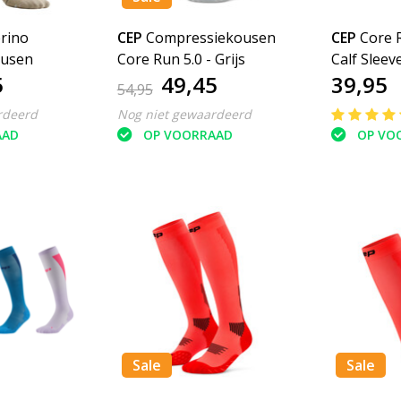
rino
CEP
Compressiekousen
CEP
Core 
ousen
Core Run 5.0 - Grijs
Calf Sleev
5
49,45
39,95
54,95
rdeerd
Nog niet gewaardeerd
AAD
OP VOORRAAD
OP VO
Sale
Sale