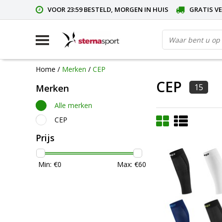
VOOR 23:59 BESTELD, MORGEN IN HUIS
GRATIS VE
Home
/
Merken
/
CEP
CEP
15
Merken
Alle merken
CEP
Prijs
Min: €
0
Max: €
60