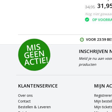
31,9
34,95
Nog niet gewaa
OP VOORR
VOOR 23:59 BE
MI
S
G
E
E
A
C
TI
N
INSCHRIJVEN 
E!
Meld je nu aan voor
producten
KLANTENSERVICE
MIJN A
Over ons
Registrere
Contact
Mijn bestel
Bestellen & Leveren
Mijn ticket