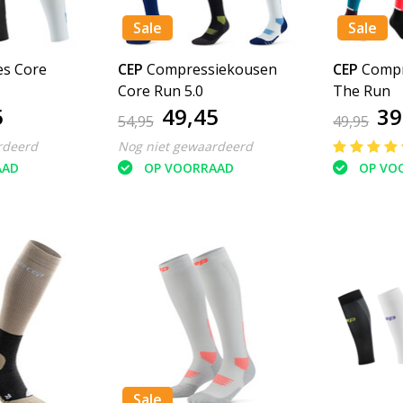
Sale
Sale
es Core
CEP
Compressiekousen
CEP
Compr
Core Run 5.0
The Run
5
49,45
39
54,95
49,95
rdeerd
Nog niet gewaardeerd
AAD
OP VOORRAAD
OP VO
Sale