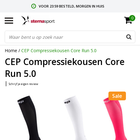
VOOR 23:59 BESTELD, MORGEN IN HUIS
0
GRATIS VERZENDING VANAF € 35,-
GRATIS RETOURNEREN & RUILEN
Home
/
CEP Compressiekousen Core Run 5.0
CEP Compressiekousen Core
Run 5.0
|
Schrijf je eigen review
Sale