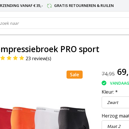
RZENDING VANAF € 35,-
GRATIS RETOURNEREN & RUILEN
ompressiebroek PRO sport
23 review(s)
69
74,95
Sale
VANDAAG
Kleur:
*
Herzog maa