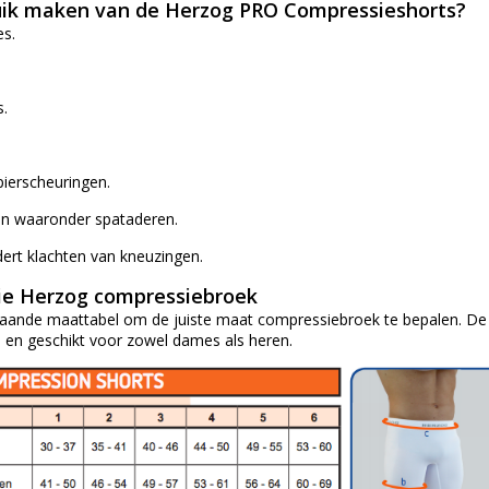
ik maken van de Herzog PRO Compressieshorts?
s.
s.
pierscheuringen.
men waaronder spataderen.
dert klachten van kneuzingen.
ie Herzog compressiebroek
taande maattabel om de juiste maat compressiebroek te bepalen. De H
n en geschikt voor zowel dames als heren.