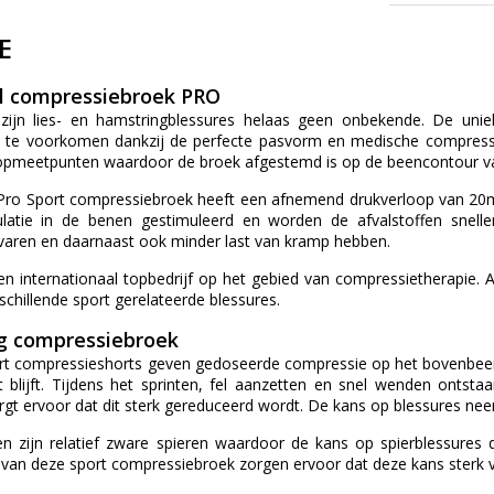
E
l compressiebroek PRO
 zijn lies- en hamstringblessures helaas geen onbekende. De uni
 te voorkomen dankzij de perfecte pasvorm en medische compressi
opmeetpunten waardoor de broek afgestemd is op de beencontour va
Pro Sport compressiebroek heeft een afnemend drukverloop van 20
ulatie in de benen gestimuleerd en worden de afvalstoffen snelle
aren en daarnaast ook minder last van kramp hebben.
en internationaal topbedrijf op het gebied van compressietherapie. 
schillende sport gerelateerde blessures.
g compressiebroek
t compressieshorts geven gedoseerde compressie op het bovenbeen.
lijft. Tijdens het sprinten, fel aanzetten en snel wenden ontsta
gt ervoor dat dit sterk gereduceerd wordt. De kans op blessures nee
 zijn relatief zware spieren waardoor de kans op spierblessures 
an deze sport compressiebroek zorgen ervoor dat deze kans sterk 