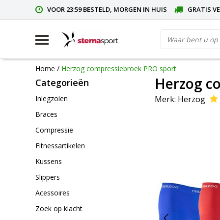
VOOR 23:59 BESTELD, MORGEN IN HUIS
GRATIS VE
Home
/
Herzog compressiebroek PRO sport
Herzog c
Categorieën
Merk:
Herzog
Inlegzolen
Braces
Compressie
Fitnessartikelen
Kussens
Slippers
Acessoires
Zoek op klacht