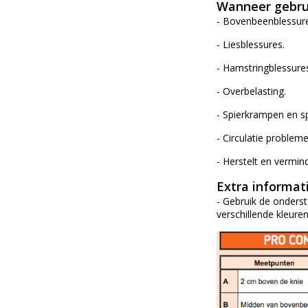
Wanneer gebru
- Bovenbeenblessure
- Liesblessures.
- Hamstringblessure
- Overbelasting.
- Spierkrampen en s
- Circulatie proble
- Herstelt en vermin
Extra informat
- Gebruik de onders
verschillende kleure