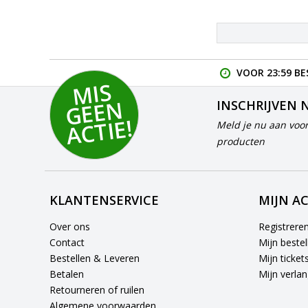
VOOR 23:59 BE
MI
S
G
E
E
A
C
TI
N
INSCHRIJVEN 
E!
Meld je nu aan voor
producten
KLANTENSERVICE
MIJN A
Over ons
Registrere
Contact
Mijn bestel
Bestellen & Leveren
Mijn ticket
Betalen
Mijn verlang
Retourneren of ruilen
Algemene voorwaarden