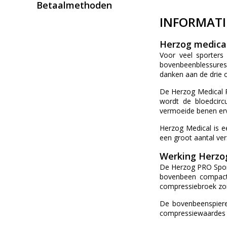
Betaalmethoden
INFORMATI
Herzog medica
Voor veel sporters
bovenbeenblessures
danken aan de drie 
De Herzog Medical 
wordt de bloedcirc
vermoeide benen erv
Herzog Medical is e
een groot aantal ver
Werking Herzo
De Herzog PRO Spor
bovenbeen compact b
compressiebroek zor
De bovenbeenspieren
compressiewaardes v