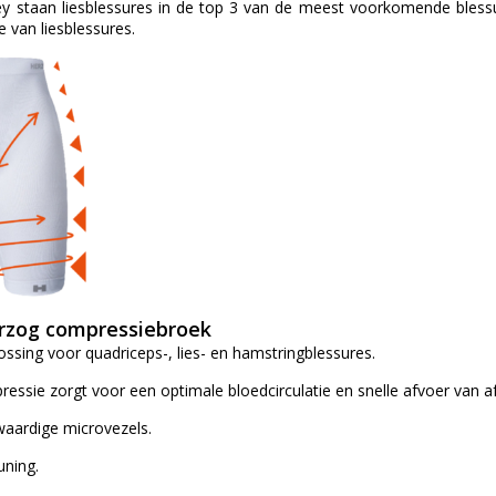
ey staan liesblessures in de top 3 van de meest voorkomende bless
e van liesblessures.
zog compressiebroek
lossing voor quadriceps-, lies- en hamstringblessures.
ressie zorgt voor een optimale bloedcirculatie en snelle afvoer van af
aardige microvezels.
uning.