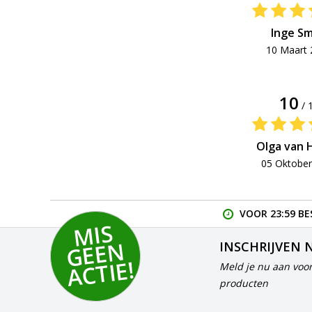
Inge Sm
10 Maart 
10
/ 
Olga van 
05 Oktober
VOOR 23:59 BE
MI
S
G
E
E
A
C
TI
N
INSCHRIJVEN 
E!
Meld je nu aan voor
producten