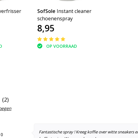
erfrisser
SofSole
Instant cleaner
schoenenspray
8,95
D
OP VOORRAAD
(2)
voegen
Fantastische spray ! Kreeg koffie over witte sneakers
10