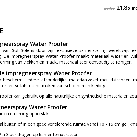
21,85
26,85
In
E
gneerspray Water Proofer
 van Sof Sole is door zijn exclusieve samenstelling wereldwijd
g. De impregneerspray Water Proofer maakt materiaal water en vu
orming van vlekken en maakt materiaal zeer eenvoudig te reinigen.
le impregneerspray Water Proofer
 beschermt iedere afzonderlijke materiaalvezel met duizenden m
ater- en vuilafstotend maken van schoenen en kleding.
oofer kan gebruikt op alle natuurlijke en synthetische materialen zoa
gneerspray Water Proofer
hoon en droog oppervlak.
al buiten of in een goed ventilerende ruimte vanaf 10 - 15 cm gelijkmat
 2 a 3 uur drogen op kamer temperatuur.