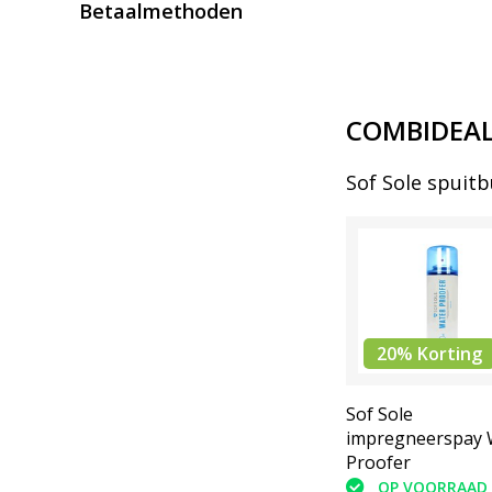
Betaalmethoden
COMBIDEA
Sof Sole spuit
20% Korting
Sof Sole
impregneerspay 
Proofer
OP VOORRAAD