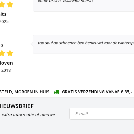
koffie te zien. Waarvoor hoera !
its
2025
top spul op schoenen ben benieuwd voor de wintersp
10
Hoven
 2018
STELD, MORGEN IN HUIS
GRATIS VERZENDING VANAF € 35,-
NIEUWSBRIEF
 extra informatie of nieuwe