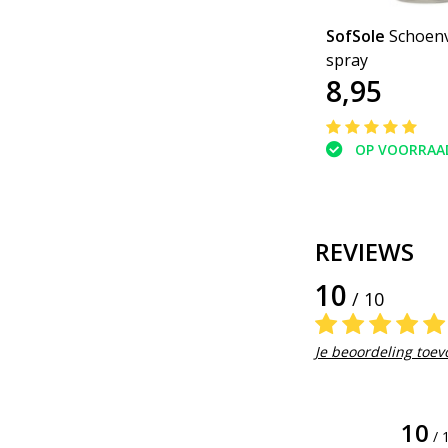
SofSole
Schoenv
spray
8,95
OP VOORRAA
REVIEWS
10
/ 10
Je beoordeling toe
10
/ 