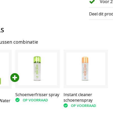
Voor 2
Deel dit pro
LS
bussen combinatie
Schoenverfrisser spray
Instant cleaner
schoenenspray
OP VOORRAAD
Water
OP VOORRAAD