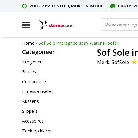
VOOR 23:59 BESTELD, MORGEN IN HUIS
GRATIS VE
Home
/
Sof Sole impregneerspay Water Proofer
Sof Sole 
Categorieën
Merk:
SofSole
Inlegzolen
Braces
Compressie
Fitnessartikelen
Kussens
Slippers
Acessoires
Zoek op klacht