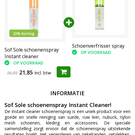
20% Korting
Impregneerspray Water
Schoenverfrisser spray
Sof Sole schoenenspray
Proofer
OP VOORRAAD
Instant cleaner
OP VOORRAAD
OP VOORRAAD
21,85
26,85
Incl. btw
INFORMATIE
Sof Sole schoenenspray Instant Cleaner!
De Instant cleaner schoenenspray is een uniek product voor een
goede en snelle reiniging van suede, ruw leer, nubuck, nylon
mesh schoenen, kleding en accessoires. De speciale
samenstelling zorgt ervoor dat de schoenenspray uitstekende
resultaten boekt. Het verwijderen van pekelranden, vetvlekken,