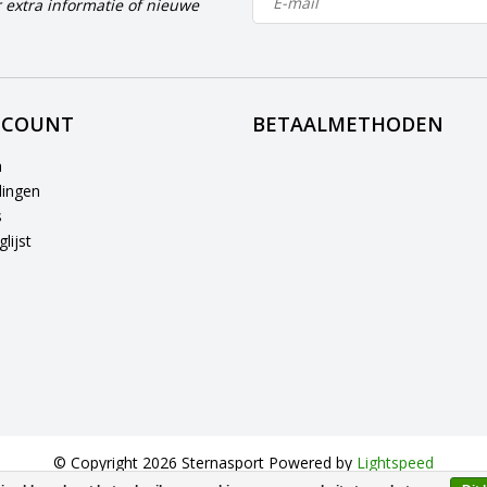
 extra informatie of nieuwe
CCOUNT
BETAALMETHODEN
n
lingen
s
lijst
© Copyright 2026 Sternasport Powered by
Lightspeed
All rights reserved by
InStijl Media