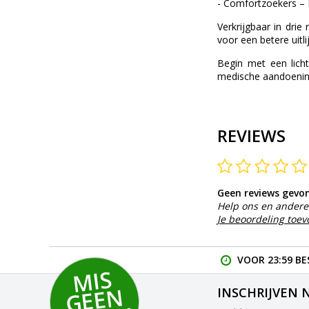
- Comfortzoekers – E
Verkrijgbaar in dri
voor een betere uitli
Begin met een licht
medische aandoenin
REVIEWS
Geen reviews gevo
Help ons en andere 
Je beoordeling toe
VOOR 23:59 BE
MI
S
G
E
E
A
C
TI
N
INSCHRIJVEN 