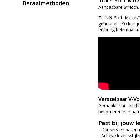
Tuli's Soft Mo
Betaalmethoden
Aanpasbare Stretch.
Tuli’s® Soft Moves™
gehouden. Zo kun je
ervaring helemaal 
Verstelbaar V-Vo
Gemaakt van zacht,
bevorderen een natuu
Past bij jouw l
- Dansers en balleri
- Actieve levensstijl