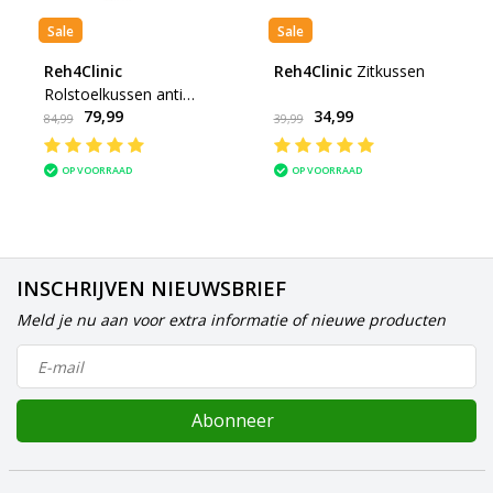
Sale
Sale
Reh4Clinic
Reh4Clinic
Zitkussen
Rolstoelkussen anti
79,99
34,99
decubitus
84,99
39,99
OP VOORRAAD
OP VOORRAAD
INSCHRIJVEN NIEUWSBRIEF
Meld je nu aan voor extra informatie of nieuwe producten
Abonneer