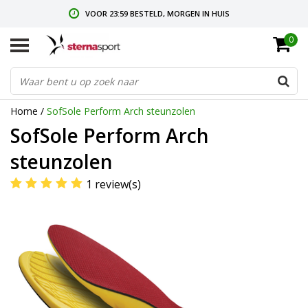
VOOR 23:59 BESTELD, MORGEN IN HUIS
0
GRATIS VERZENDING VANAF € 35,-
GRATIS RETOURNEREN & RUILEN
Home
/
SofSole Perform Arch steunzolen
SofSole Perform Arch
steunzolen
1 review(s)