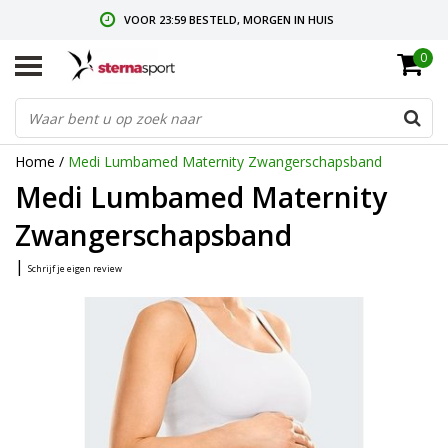
VOOR 23:59 BESTELD, MORGEN IN HUIS
0
GRATIS VERZENDING VANAF € 35,-
GRATIS RETOURNEREN & RUILEN
Home
/
Medi Lumbamed Maternity Zwangerschapsband
Medi Lumbamed Maternity
Zwangerschapsband
|
Schrijf je eigen review