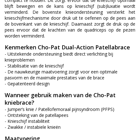
compact te houden. Dit zorgt ervoor dat de knieschijf optimaal
blijft bewegen en de kans op knieschijf (sub)luxatie wordt
verminderd. De bovenste knieondersteuning versterkt het
knieschijfmechanisme door druk uit te oefenen op de pees aan
de bovenkant van de knieschijf. Daarnaast zorgt de druk op de
pees ervoor dat de krachten van de quadriceps op de pezen
worden verminderd.
Kenmerken Cho-Pat Dual-Action Patellabrace
- Uitstekende ondersteuning biedt direct verlichting bij
knieproblemen
- Stabilisatie van de knieschijf
- De nauwkeurige maatvoering zorgt voor een optimale
pasvorm en de maximale prestaties van de brace
- Gepatenteerd design
Wanneer gebruik maken van de Cho-Pat
kniebrace?
- Jumper’s knie / Patellofemoraal pijnsyndroom (PFPS)
- Ontsteking van de patellapees
- Knieschijf instabiliteit
- Zwakke / instabiele knieën
Maatvoering