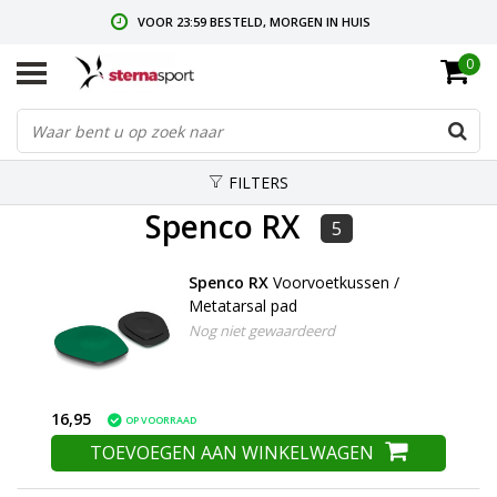
VOOR 23:59 BESTELD, MORGEN IN HUIS
0
GRATIS VERZENDING VANAF € 35,-
GRATIS RETOURNEREN & RUILEN
FILTERS
Spenco RX
5
Spenco RX
Voorvoetkussen /
Metatarsal pad
Nog niet gewaardeerd
16,95
OP VOORRAAD
TOEVOEGEN AAN WINKELWAGEN