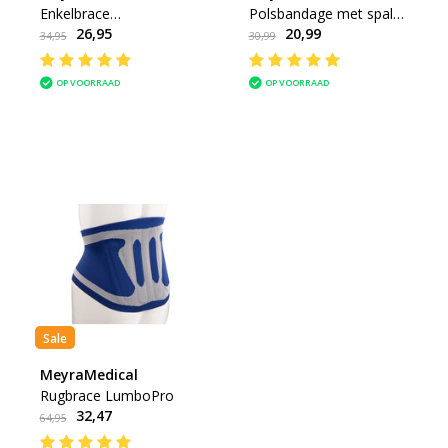
Enkelbrace
Polsbandage met spalk
26,95
20,99
MalleoMedical
ManuComfort
34,95
30,99
OP VOORRAAD
OP VOORRAAD
Sale
MeyraMedical
Rugbrace LumboPro
32,47
64,95