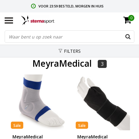
VOOR 23:59 BESTELD, MORGEN IN HUIS
0
GRATIS VERZENDING VANAF € 35,-
GRATIS RETOURNEREN & RUILEN
FILTERS
MeyraMedical
3
Sale
Sale
MeyraMedical
MeyraMedical