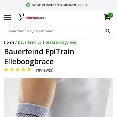
VOOR 23:59 BESTELD, MORGEN IN HUIS
0
GRATIS VERZENDING VANAF € 35,-
GRATIS RETOURNEREN & RUILEN
Home
/
Bauerfeind EpiTrain Elleboogbrace
Bauerfeind EpiTrain
Elleboogbrace
1 review(s)