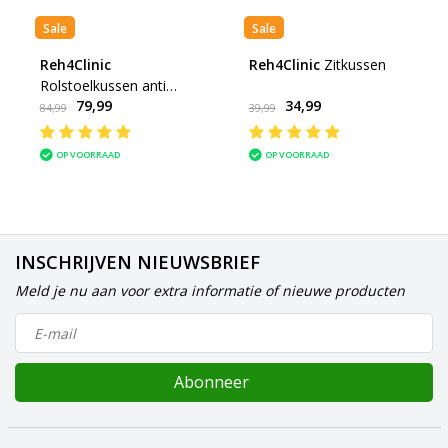
Sale
Sale
Reh4Clinic
Reh4Clinic
Zitkussen
Rolstoelkussen anti
79,99
34,99
decubitus
84,99
39,99
OP VOORRAAD
OP VOORRAAD
INSCHRIJVEN NIEUWSBRIEF
Meld je nu aan voor extra informatie of nieuwe producten
Abonneer