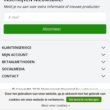
Meld je nu aan voor extra informatie of nieuwe producten
Abonneer
KLANTENSERVICE
MIJN ACCOUNT
BETAALMETHODEN
SOCIALMEDIA
CONTACT
© Copyright 2026 Sternasport Powered by
Lightspeed
All rights reserved by
InStijl Media
Door het gebruiken van onze website, ga je akkoord met het gebruik van
cookies om onze website te verbeteren.
Dit bericht verbergen
Meer over cookies »