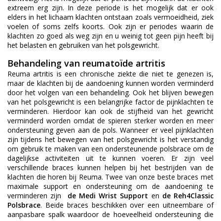
extreem erg zijn. In deze periode is het mogelijk dat er ook
elders in het lichaam klachten ontstaan zoals vermoeidheid, ziek
voelen of soms zelfs koorts. Ook zijn er periodes waarin de
klachten zo goed als weg zijn en u weinig tot geen pijn heeft bij
het belasten en gebruiken van het polsgewricht.
Behandeling van reumatoïde artritis
Reuma artritis is een chronische ziekte die niet te genezen is,
maar de klachten bij de aandoening kunnen worden verminderd
door het volgen van een behandeling. Ook het blijven bewegen
van het polsgewricht is een belangrijke factor de pijnklachten te
verminderen. Hierdoor kan ook de stijfheid van het gewricht
verminderd worden omdat de spieren sterker worden en meer
ondersteuning geven aan de pols. Wanneer er veel pijnklachten
zijn tijdens het bewegen van het polsgewricht is het verstandig
om gebruik te maken van een ondersteunende polsbrace om de
dagelijkse activiteiten uit te kunnen voeren. Er zijn veel
verschillende braces kunnen helpen bij het bestrijden van de
klachten die horen bij Reuma. Twee van onze beste braces met
maximale support en ondersteuning om de aandoening te
verminderen zijn
de Medi Wrist Support
en
de Reh4Classic
Polsbrace
. Beide braces beschikken over een uitneembare of
aanpasbare spalk waardoor de hoeveelheid ondersteuning die