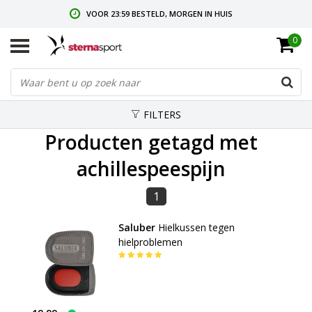
VOOR 23:59 BESTELD, MORGEN IN HUIS
0
GRATIS VERZENDING VANAF € 35,-
GRATIS RETOURNEREN & RUILEN
FILTERS
Producten getagd met
achillespeespijn
1
Saluber
Hielkussen tegen
hielproblemen