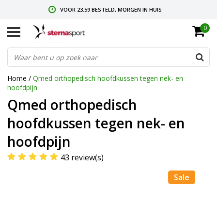
VOOR 23:59 BESTELD, MORGEN IN HUIS
0
GRATIS VERZENDING VANAF € 35,-
GRATIS RETOURNEREN & RUILEN
Home
/
Qmed orthopedisch hoofdkussen tegen nek- en
hoofdpijn
Qmed orthopedisch
hoofdkussen tegen nek- en
hoofdpijn
43 review(s)
Sale