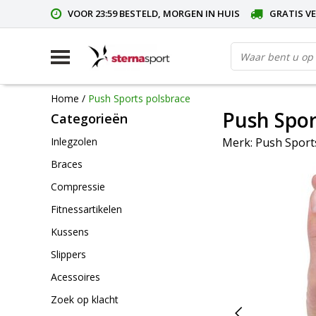
VOOR 23:59 BESTELD, MORGEN IN HUIS
GRATIS VE
Home
/
Push Sports polsbrace
Push Spor
Categorieën
Merk:
Push Sport
Inlegzolen
Braces
Compressie
Fitnessartikelen
Kussens
Slippers
Acessoires
Zoek op klacht