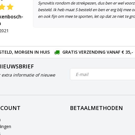
Synovitis rondom de strekpezen, dus ben er wel voorzi
besteld. Ik heb maat S besteld en ben er erg blij mee o
rkenbosch-
en ook fijn om mee te sporten, let op dat ze niet te gro
n
2021
STELD, MORGEN IN HUIS
GRATIS VERZENDING VANAF € 35,-
NIEUWSBRIEF
 extra informatie of nieuwe
CCOUNT
BETAALMETHODEN
n
lingen
s