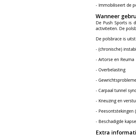
- Immobiliseert de p
Wanneer gebru
De Push Sports is d
activiteiten. De pol
De polsbrace is uits
- (chronische) instabi
- Artorse en Reuma
- Overbelasting
- Gewrichtsproblem
- Carpaal tunnel sy
- Kneuzing en verstu
- Peesontstekingen 
- Beschadigde kapse
Extra informat