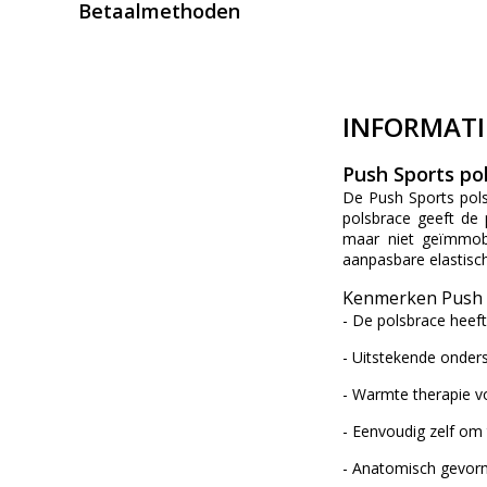
Betaalmethoden
INFORMATI
Push Sports po
De Push Sports pols
polsbrace geeft de 
maar niet geïmmobi
aanpasbare elastisc
Kenmerken Push 
- De polsbrace heef
- Uitstekende onders
- Warmte therapie vo
- Eenvoudig zelf om 
- Anatomisch gevorm