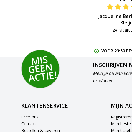
Jacqueline Be
Kleij
24 Maart 
VOOR 23:59 BE
MI
S
G
E
E
A
C
TI
N
INSCHRIJVEN 
E!
Meld je nu aan voor
producten
KLANTENSERVICE
MIJN A
Over ons
Registrere
Contact
Mijn bestel
Bestellen & Leveren
Mijn ticket