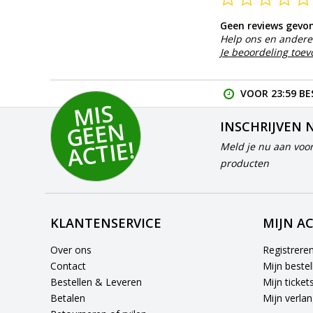
Geen reviews gevo
Help ons en andere 
Je beoordeling toe
VOOR 23:59 BE
MI
S
G
E
E
A
C
TI
N
INSCHRIJVEN 
E!
Meld je nu aan voor
producten
KLANTENSERVICE
MIJN A
Over ons
Registrere
Contact
Mijn bestel
Bestellen & Leveren
Mijn ticket
Betalen
Mijn verlang