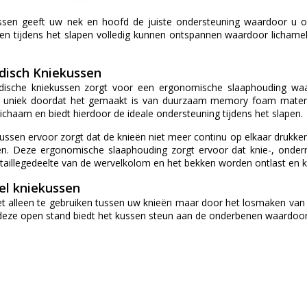
en geeft uw nek en hoofd de juiste ondersteuning waardoor u o
ren tijdens het slapen volledig kunnen ontspannen waardoor lichamel
isch Kniekussen
sche kniekussen zorgt voor een ergonomische slaaphouding waard
 uniek doordat het gemaakt is van duurzaam memory foam materia
lichaam en biedt hierdoor de ideale ondersteuning tijdens het slapen.
ssen ervoor zorgt dat de knieën niet meer continu op elkaar drukken
en. Deze ergonomische slaaphouding zorgt ervoor dat knie-, onde
taillegedeelte van de wervelkolom en het bekken worden ontlast e
el kniekussen
et alleen te gebruiken tussen uw knieën maar door het losmaken van 
 deze open stand biedt het kussen steun aan de onderbenen waardoo