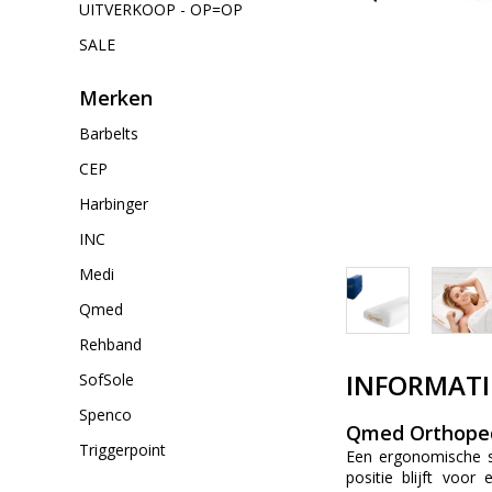
UITVERKOOP - OP=OP
SALE
Merken
Barbelts
CEP
Harbinger
INC
Medi
Qmed
Rehband
INFORMATI
SofSole
Spenco
Qmed Orthoped
Triggerpoint
Een ergonomische sl
positie blijft voo