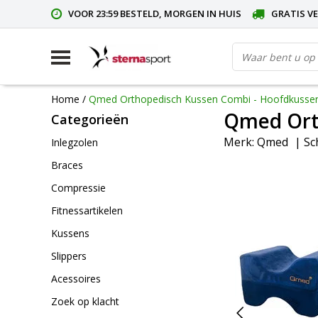
VOOR 23:59 BESTELD, MORGEN IN HUIS
GRATIS VE
Home
/
Qmed Orthopedisch Kussen Combi - Hoofdkussen
Qmed Ort
Categorieën
Merk:
Qmed
|
Sc
Inlegzolen
Braces
Compressie
Fitnessartikelen
Kussens
Slippers
Acessoires
Zoek op klacht