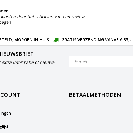
nden
klanten door het schrijven van een review
voegen
STELD, MORGEN IN HUIS
GRATIS VERZENDING VANAF € 35,-
NIEUWSBRIEF
 extra informatie of nieuwe
CCOUNT
BETAALMETHODEN
n
lingen
s
lijst