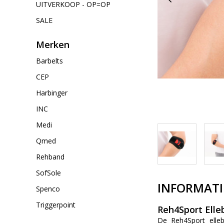
UITVERKOOP - OP=OP
SALE
Merken
Barbelts
CEP
Harbinger
INC
Medi
Qmed
Rehband
SofSole
INFORMATI
Spenco
Triggerpoint
Reh4Sport Elle
De Reh4Sport elleb