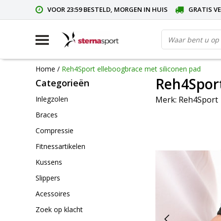
VOOR 23:59 BESTELD, MORGEN IN HUIS
GRATIS VE
Home
/
Reh4Sport elleboogbrace met siliconen pad
Reh4Sport
Categorieën
Merk:
Reh4Sport
Inlegzolen
Braces
Compressie
Fitnessartikelen
Kussens
Slippers
Acessoires
Zoek op klacht