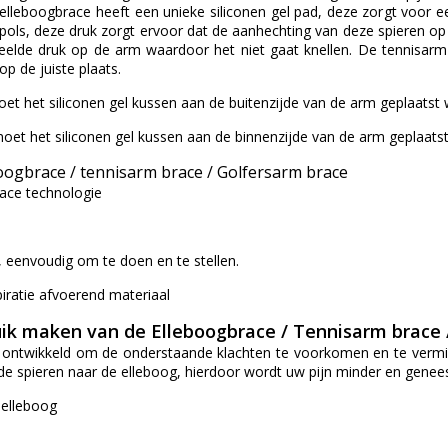
elleboogbrace heeft een unieke siliconen gel pad, deze zorgt voor e
pols, deze druk zorgt ervoor dat de aanhechting van deze spieren op 
deelde druk op de arm waardoor het niet gaat knellen. De tennisarm
p de juiste plaats.
et het siliconen gel kussen aan de buitenzijde van de arm geplaatst
oet het siliconen gel kussen aan de binnenzijde van de arm geplaats
ogbrace / tennisarm brace / Golfersarm brace
pace technologie
g, eenvoudig om te doen en te stellen.
iratie afvoerend materiaal
k maken van de Elleboogbrace / Tennisarm brace 
 ontwikkeld om de onderstaande klachten te voorkomen en te vermind
e spieren naar de elleboog, hierdoor wordt uw pijn minder en geneest
selleboog