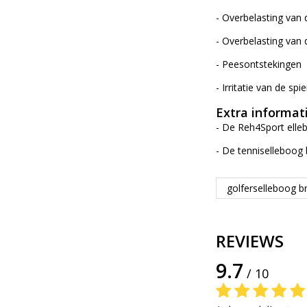
- Overbelasting van 
- Overbelasting van
- Peesontstekingen
- Irritatie van de sp
Extra informat
- De Reh4Sport elleb
- De tenniselleboog 
golferselleboog b
REVIEWS
9.7
/ 10