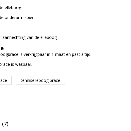
de elleboog
 de onderarm spier
ier aanhechting van de elleboog
ie
oogbrace is verkrijgbaar in 1 maat en past altijd.
brace is wasbaar.
race
tenniselleboog brace
(7)