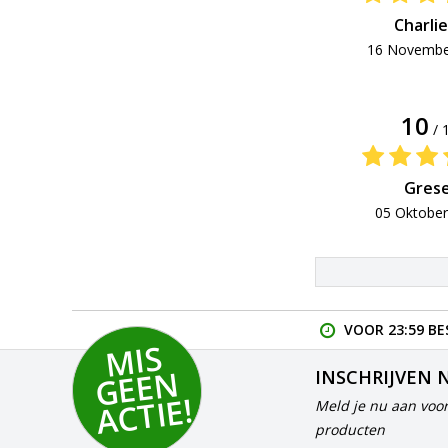
Charlie
16 Novembe
10
/ 
Grese
05 Oktober
VOOR 23:59 BE
MI
S
G
E
E
A
C
TI
N
INSCHRIJVEN 
E!
Meld je nu aan voor
producten