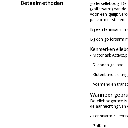
Betaalmethoden
golferselleboog. De 
(golfersarm) van de 
voor een gelijk ver
pasvorm uitstekend o
Bij een tennisarm mo
Bij een golfersarm m
Kenmerken ellebo
- Materiaal: ActiveS
- Siliconen gel pad
- Klittenband sluitin
- Ademend en transp
Wanneer gebrui
De elleboogbrace is
de aanhechting van d
- Tennisarm / Tenni
- Golfarm