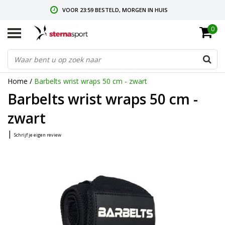
VOOR 23:59 BESTELD, MORGEN IN HUIS
0
GRATIS VERZENDING VANAF € 35,-
GRATIS RETOURNEREN & RUILEN
Home
/
Barbelts wrist wraps 50 cm - zwart
Barbelts wrist wraps 50 cm -
zwart
|
Schrijf je eigen review