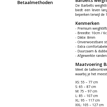
Barbelts weight
Betaalmethoden
De Barbelts weightli
biedt een leven lan
beperken terwijl de
Kenmerken
- Premium weightlifti
- Breedte: 10cm / 6
- Dikte: 8mm
- Onverwoestbare st
- Extra comfortabel
- Duurzaam & dubbel
- Afgewerkte randen
Maatvoering B
Meet de tailleomtrek
waarbij je het meest
XS: 55 – 77 cm
S: 65 – 87 cm
M: 75 – 97 cm
L: 85 – 107 cm
XL: 95 – 117 cm
XXL: 105 – 127 cm