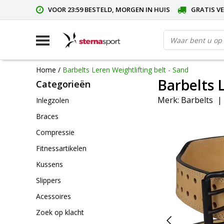
VOOR 23:59 BESTELD, MORGEN IN HUIS
GRATIS VE
Home
/
Barbelts Leren Weightlifting belt - Sand
Barbelts 
Categorieën
Merk:
Barbelts
|
Inlegzolen
Braces
Compressie
Fitnessartikelen
Kussens
Slippers
Acessoires
Zoek op klacht