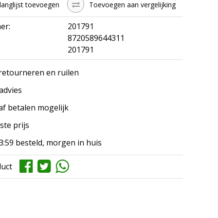
langlijst toevoegen
Toevoegen aan vergelijking
er:
201791
8720589644311
201791
 retourneren en ruilen
 advies
af betalen mogelijk
ste prijs
3:59 besteld, morgen in huis
duct