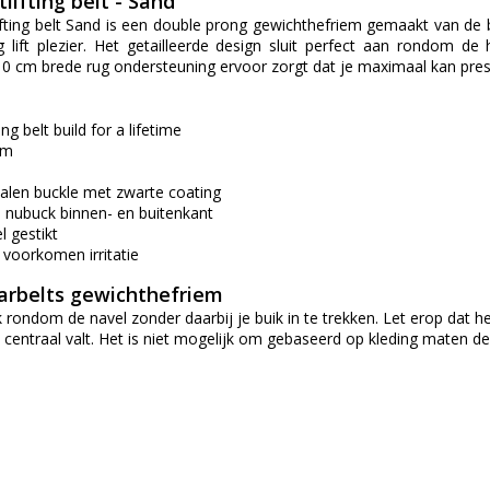
lifting belt - Sand
fting belt Sand is een double prong gewichthefriem gemaakt van de be
g lift plezier. Het getailleerde design sluit perfect aan rondom de
 10 cm brede rug ondersteuning ervoor zorgt dat je maximaal kan pres
ng belt build for a lifetime
cm
alen buckle met zwarte coating
e nubuck binnen- en buitenkant
 gestikt
 voorkomen irritatie
arbelts gewichthefriem
 rondom de navel zonder daarbij je buik in te trekken. Let erop dat 
 centraal valt. Het is niet mogelijk om gebaseerd op kleding maten de 