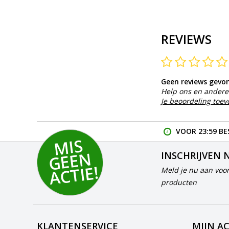
REVIEWS
Geen reviews gevo
Help ons en andere 
Je beoordeling toe
VOOR 23:59 BE
MI
S
G
E
E
A
C
TI
N
INSCHRIJVEN 
E!
Meld je nu aan voor
producten
KLANTENSERVICE
MIJN A