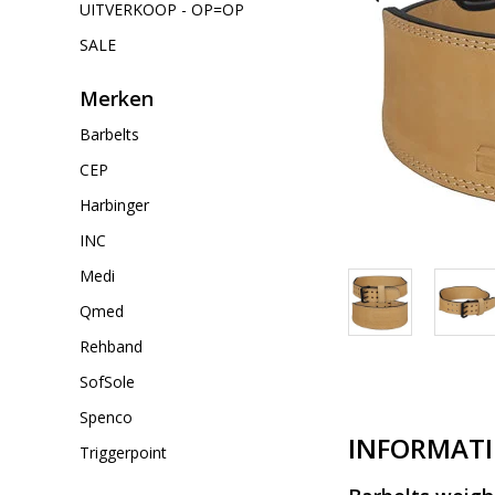
UITVERKOOP - OP=OP
SALE
Merken
Barbelts
CEP
Harbinger
INC
Medi
Qmed
Rehband
SofSole
Spenco
INFORMATI
Triggerpoint