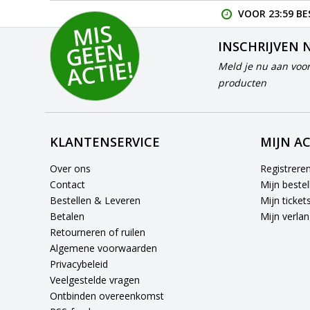
VOOR 23:59 BE
MI
S
G
E
E
A
C
TI
N
INSCHRIJVEN 
E!
Meld je nu aan voor
producten
KLANTENSERVICE
MIJN A
Over ons
Registrere
Contact
Mijn bestel
Bestellen & Leveren
Mijn ticket
Betalen
Mijn verlang
Retourneren of ruilen
Algemene voorwaarden
Privacybeleid
Veelgestelde vragen
Ontbinden overeenkomst