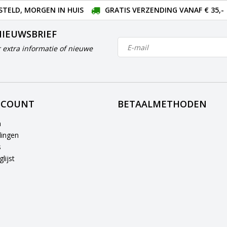
STELD, MORGEN IN HUIS
GRATIS VERZENDING VANAF € 35,-
NIEUWSBRIEF
 extra informatie of nieuwe
CCOUNT
BETAALMETHODEN
n
lingen
s
lijst