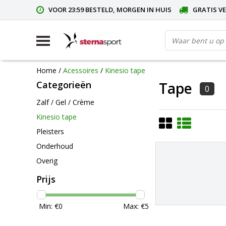
VOOR 23:59 BESTELD, MORGEN IN HUIS
GRATIS VE
Home
/
Acessoires
/
Kinesio tape
Categorieën
Tape
0
Zalf / Gel / Crème
Kinesio tape
Pleisters
Onderhoud
Overig
Prijs
Min: €
0
Max: €
5